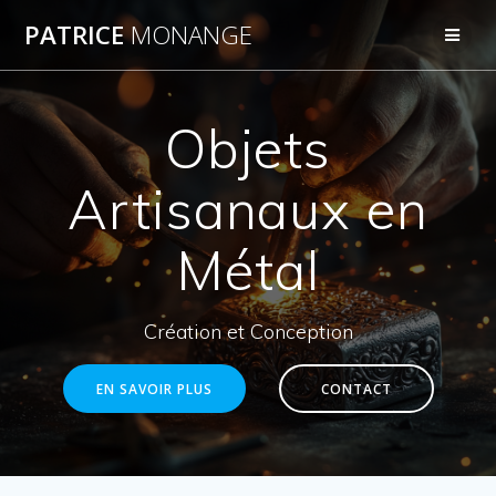
Passer
PATRICE
MONANGE
au
contenu
Objets
Artisanaux en
Métal
Création et Conception
EN SAVOIR PLUS
CONTACT